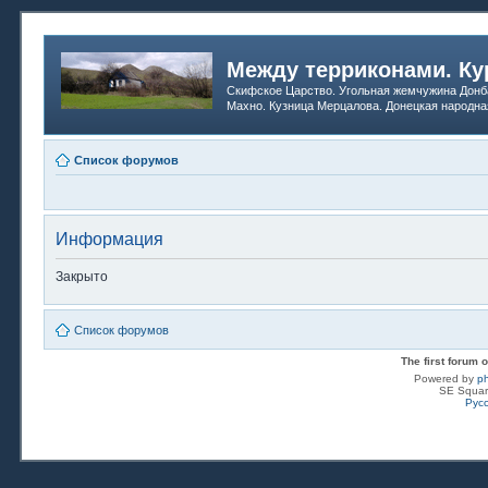
Между терриконами. Ку
Скифское Царство. Угольная жемчужина Донб
Махно. Кузница Мерцалова. Донецкая народна
Список форумов
Информация
Закрыто
Список форумов
The first forum
Powered by
p
SE Squar
Рус