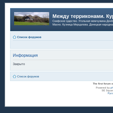
Между терриконами. Ку
Скифское Царство. Угольная жемчужина Донб
Махно. Кузница Мерцалова. Донецкая народна
Список форумов
Информация
Закрыто
Список форумов
The first forum
Powered by
p
SE Squar
Рус