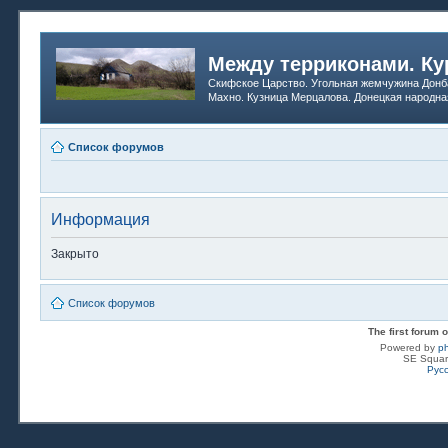
Между терриконами. Ку
Скифское Царство. Угольная жемчужина Донб
Махно. Кузница Мерцалова. Донецкая народна
Список форумов
Информация
Закрыто
Список форумов
The first forum
Powered by
p
SE Squar
Рус