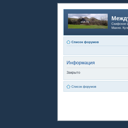
Между
Скифское Ц
Махно. Куз
Список форумов
Информация
Закрыто
Список форумов