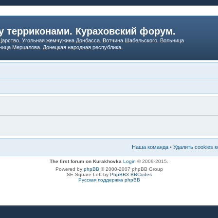
 терриконами. Кураховский форум.
арство. Угольная жемчужина Донбасса. Вотчина Шабельского. Вольница
ница Мерцалова. Донецкая народная республика.
Наша команда
•
Удалить cookies 
The first forum on Kurakhovka
Login
© 2009-2015.
Powered by
phpBB
© 2000-2007 phpBB Group
SE Square Left by
PhpBB3 BBCodes
Русская поддержка phpBB