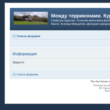
Между терриконами. Ку
Скифское Царство. Угольная жемчужина Донб
Махно. Кузница Мерцалова. Донецкая народна
Список форумов
Информация
Закрыто
Список форумов
The first forum
Powered by
p
SE Squar
Рус