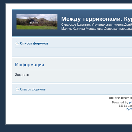
Между терриконами. Ку
Скифское Царство. Угольная жемчужина Донб
Махно. Кузница Мерцалова. Донецкая народна
Список форумов
Информация
Закрыто
Список форумов
The first forum
Powered by
p
SE Squar
Рус