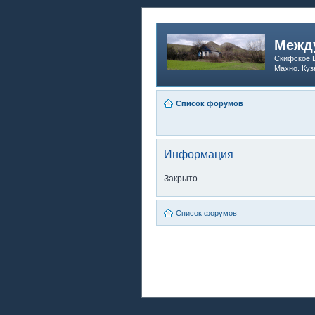
Между
Скифское Ц
Махно. Куз
Список форумов
Информация
Закрыто
Список форумов