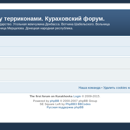
 терриконами. Кураховский форум.
арство. Угольная жемчужина Донбасса. Вотчина Шабельского. Вольница
ница Мерцалова. Донецкая народная республика.
Наша команда
•
Удалить cookies 
The first forum on Kurakhovka
Login
© 2009-2015.
Powered by
phpBB
© 2000-2007 phpBB Group
SE Square Left by
PhpBB3 BBCodes
Русская поддержка phpBB