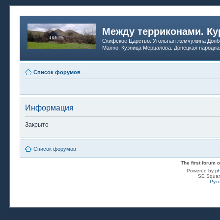
Между терриконами. Ку
Скифское Царство. Угольная жемчужина Донб
Махно. Кузница Мерцалова. Донецкая народна
Список форумов
Информация
Закрыто
Список форумов
The first forum
Powered by
p
SE Squar
Рус