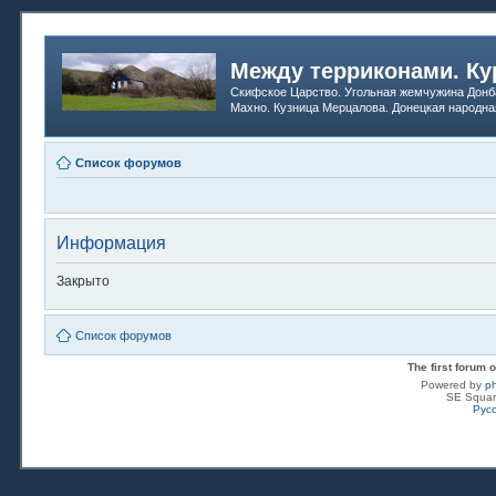
Между терриконами. Ку
Скифское Царство. Угольная жемчужина Донб
Махно. Кузница Мерцалова. Донецкая народна
Список форумов
Информация
Закрыто
Список форумов
The first forum
Powered by
p
SE Squar
Рус