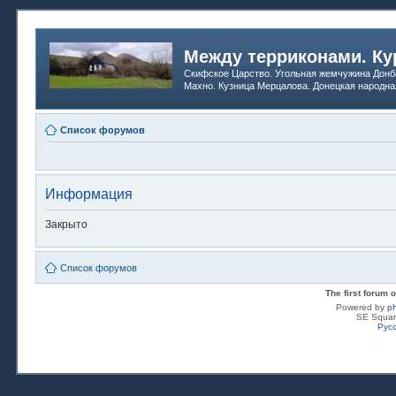
Между терриконами. Ку
Скифское Царство. Угольная жемчужина Донб
Махно. Кузница Мерцалова. Донецкая народна
Список форумов
Информация
Закрыто
Список форумов
The first forum
Powered by
p
SE Squar
Рус