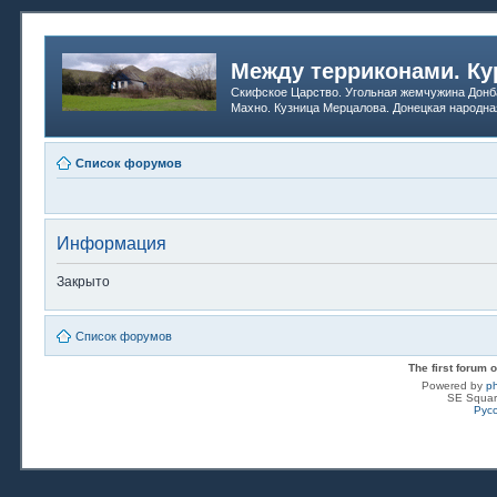
Между терриконами. Ку
Скифское Царство. Угольная жемчужина Донб
Махно. Кузница Мерцалова. Донецкая народна
Список форумов
Информация
Закрыто
Список форумов
The first forum
Powered by
p
SE Squar
Рус