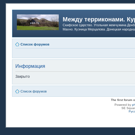
Между терриконами. Ку
Скифское Царство. Угольная жемчужина Донб
Махно. Кузница Мерцалова. Донецкая народна
Список форумов
Информация
Закрыто
Список форумов
The first forum
Powered by
p
SE Squar
Рус