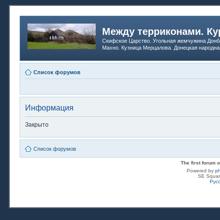
Между терриконами. Ку
Скифское Царство. Угольная жемчужина Донб
Махно. Кузница Мерцалова. Донецкая народна
Список форумов
Информация
Закрыто
Список форумов
The first forum
Powered by
p
SE Squar
Рус