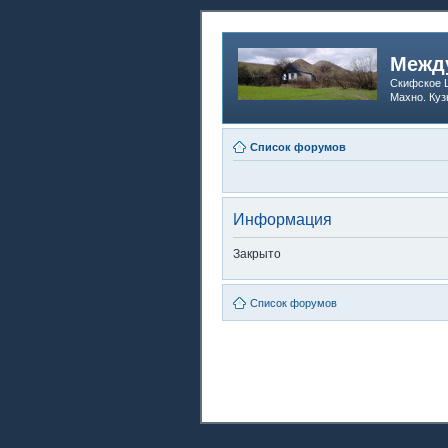
Между
Скифское Ц
Махно. Куз
Список форумов
Информация
Закрыто
Список форумов