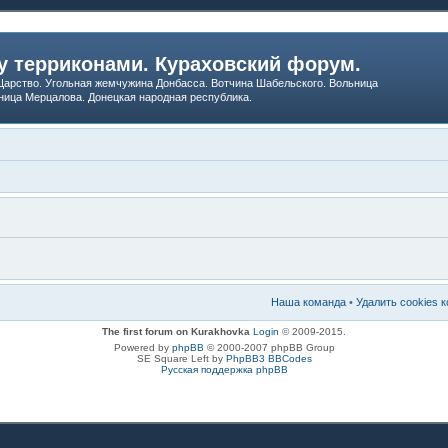
 терриконами. Кураховский форум.
арство. Угольная жемчужина Донбасса. Вотчина Шабельского. Вольница
ница Мерцалова. Донецкая народная республика.
Наша команда
•
Удалить cookies 
The first forum on Kurakhovka
Login
© 2009-2015.
Powered by
phpBB
© 2000-2007 phpBB Group
SE Square Left by
PhpBB3 BBCodes
Русская поддержка phpBB