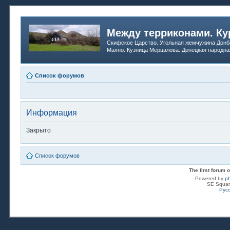
Между терриконами. Ку
Скифское Царство. Угольная жемчужина Донб
Махно. Кузница Мерцалова. Донецкая народна
Список форумов
Информация
Закрыто
Список форумов
The first forum
Powered by
p
SE Squar
Рус