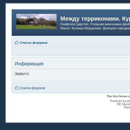
Между терриконами. Ку
Скифское Царство. Угольная жемчужина Донб
Махно. Кузница Мерцалова. Донецкая народна
Список форумов
Информация
Закрыто
Список форумов
The first forum
Powered by
p
SE Squar
Рус