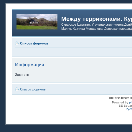
Между терриконами. Ку
Скифское Царство. Угольная жемчужина Донб
Махно. Кузница Мерцалова. Донецкая народна
Список форумов
Информация
Закрыто
Список форумов
The first forum
Powered by
p
SE Squar
Рус