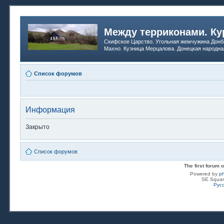
Между терриконами. Ку
Скифское Царство. Угольная жемчужина Донб
Махно. Кузница Мерцалова. Донецкая народна
Список форумов
Информация
Закрыто
Список форумов
The first forum
Powered by
p
SE Squar
Рус