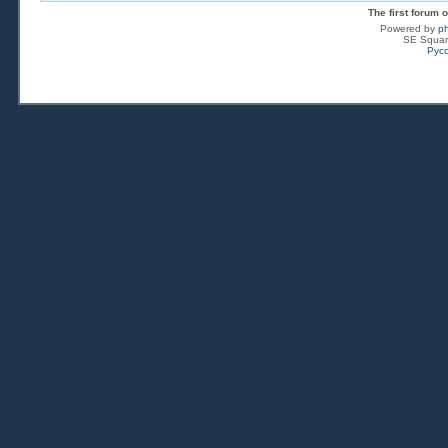
The first forum
Powered by
p
SE Squar
Рус