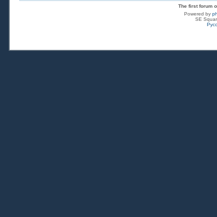
The first forum
Powered by
p
SE Squar
Рус