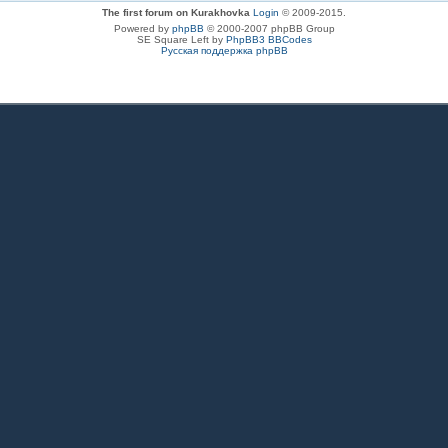
The first forum on Kurakhovka
Login
© 2009-2015.
Powered by
phpBB
© 2000-2007 phpBB Group
SE Square Left by
PhpBB3 BBCodes
Русская поддержка phpBB