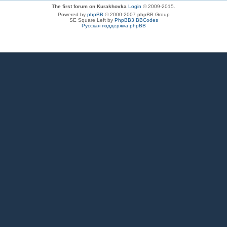
The first forum on Kurakhovka
Login
© 2009-2015.
Powered by
phpBB
© 2000-2007 phpBB Group
SE Square Left by
PhpBB3 BBCodes
Русская поддержка phpBB