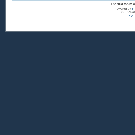
The first forum
Powered by
p
SE Squar
Рус