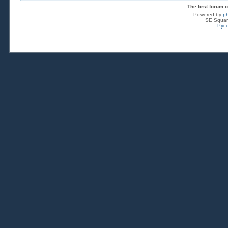
The first forum
Powered by
p
SE Squar
Рус