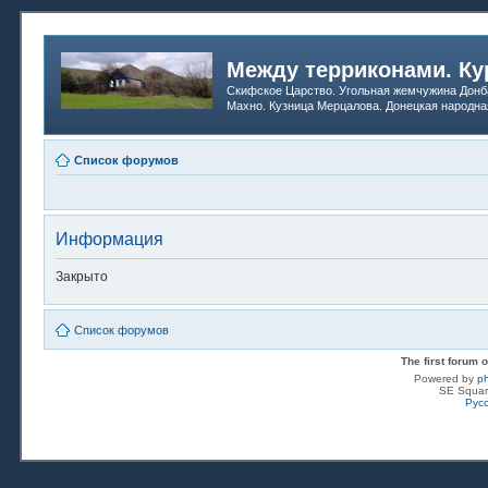
Между терриконами. Ку
Скифское Царство. Угольная жемчужина Донб
Махно. Кузница Мерцалова. Донецкая народна
Список форумов
Информация
Закрыто
Список форумов
The first forum
Powered by
p
SE Squar
Рус