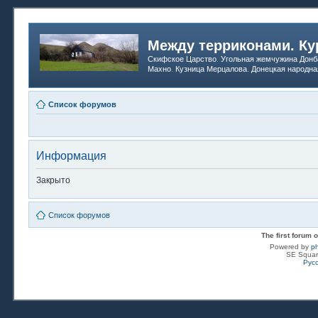
Между терриконами. Ку
Скифское Царство. Угольная жемчужина Донб
Махно. Кузница Мерцалова. Донецкая народна
Список форумов
Информация
Закрыто
Список форумов
The first forum
Powered by
p
SE Squar
Рус